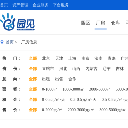
首页
资产管理
企业服务
平台服务
园区
厂房
仓库
首页
> 厂房信息
热 门：
全部
北京
天津
上海
南京
济南
青岛
广
省 份：
全部
直辖市
河北
山西
内蒙古
辽宁
吉林
意 向：
山东
全部
河南
出租
湖北
出售
黑龙江
合作
江苏
浙江
安徽
面 积：
全部
0-1000㎡
1000-3000㎡
3000-5000㎡
5000-
租 金：
全部
0-0.3元/㎡·天
0.3-0.5元/㎡·天
0.5-0.8元/㎡·天
售 价：
全部
0-2000元/㎡
2000-3000元/㎡
3000-5000元/㎡