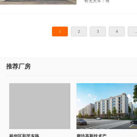
有无天车：有
1
2
3
4
..
推荐厂房
裕华区和平东路..
廊坊高新技术产..