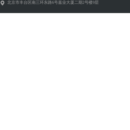
北京市丰台区南三环东路6号嘉业大厦二期2号楼9层