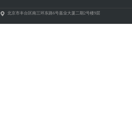
北京市丰台区南三环东路6号嘉业大厦二期2号楼9层