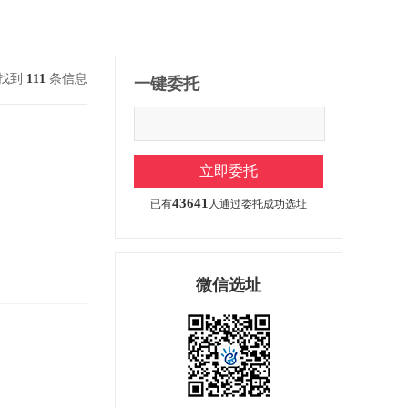
找到
111
条信息
一键委托
43641
已有
人通过委托成功选址
微信选址