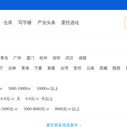
仓库
写字楼
产业头条
委托选址
青岛
广州
厦门
杭州
深圳
武汉
成都
宁
吉林
青海
宁夏
新疆
台湾
贵州
云南
西藏
陕西
安徽
福建
0㎡
5000-10000㎡
10000㎡以上
5-0.8元/㎡·天
0.8元/㎡·天以上
0-5000元/㎡
5000-8000元/㎡
8000元/㎡以上
展开更多筛选条件 ↓