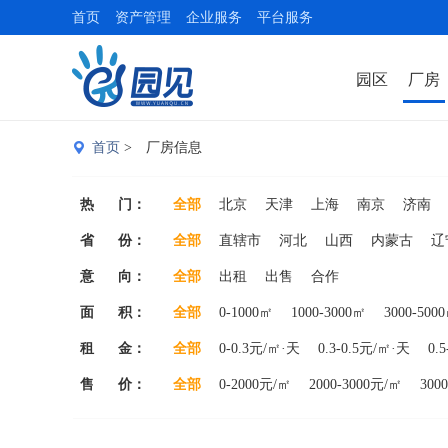
首页
资产管理
企业服务
平台服务
园区
厂房
首页
> 厂房信息
热 门：
全部
北京
天津
上海
南京
济南
省 份：
全部
直辖市
河北
山西
内蒙古
辽
意 向：
山东
全部
河南
出租
湖北
出售
黑龙江
合作
江苏
浙江
面 积：
全部
0-1000㎡
1000-3000㎡
3000-500
租 金：
全部
0-0.3元/㎡·天
0.3-0.5元/㎡·天
0.
售 价：
全部
0-2000元/㎡
2000-3000元/㎡
300