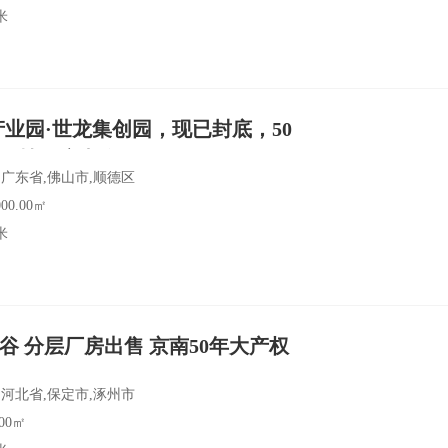
产业园·世龙集创园，现已封底，50
现楼厂房出售！
广东省,佛山市,顺德区
00.00㎡
米
谷 分层厂房出售 京南50年大产权
河北省,保定市,涿州市
00㎡
米