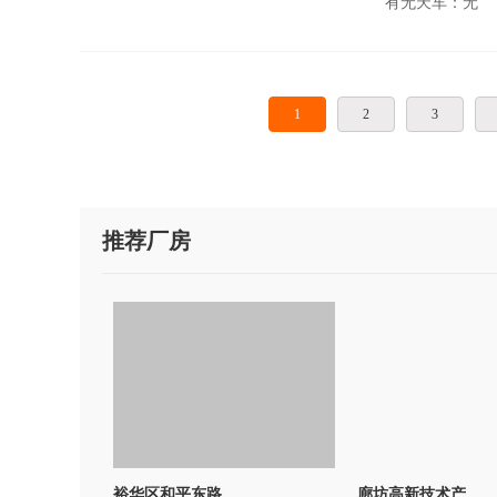
1
2
3
推荐厂房
裕华区和平东路..
廊坊高新技术产..