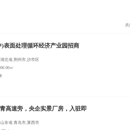
共
中)表面处理循环经济产业园招商
湖北省,荆州市,沙市区
00.00㎡
米
青高速旁，央企实景厂房，入驻即
山东省,青岛市,莱西市