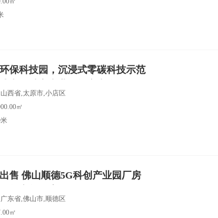
.00㎡
米
环保科技园，沉浸式零碳科技示范
式办公独享产业园招商出售，1000
山西省,太原市,小店区
平方米厂办独栋
00.00㎡
0米
房