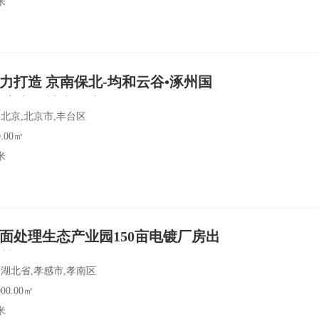
力打造 京南保北-均和云谷•涿州国
厂房办公楼出租出售
北京,北京市,丰台区
.00㎡
米
面处理生态产业园150亩电镀厂房出
近机场
湖北省,孝感市,孝南区
00.00㎡
米