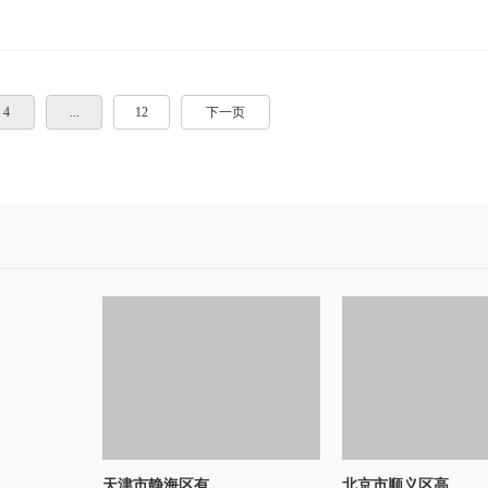
4
...
12
下一页
天津市静海区有..
北京市顺义区高..