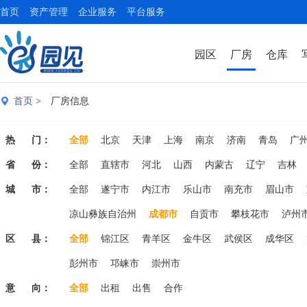
首页
资产管理
企业服务
平台服务
园区
厂房
仓库
首页
> 厂房信息
热 门：
全部
北京
天津
上海
南京
济南
青岛
广
省 份：
全部
直辖市
河北
山西
内蒙古
辽宁
吉林
城 市：
山东
全部
河南
遂宁市
湖北
内江市
黑龙江
乐山市
江苏
南充市
浙江
眉山市
安徽
凉山彝族自治州
成都市
自贡市
攀枝花市
泸州
区 县：
全部
锦江区
青羊区
金牛区
武侯区
成华区
彭州市
邛崃市
崇州市
意 向：
全部
出租
出售
合作