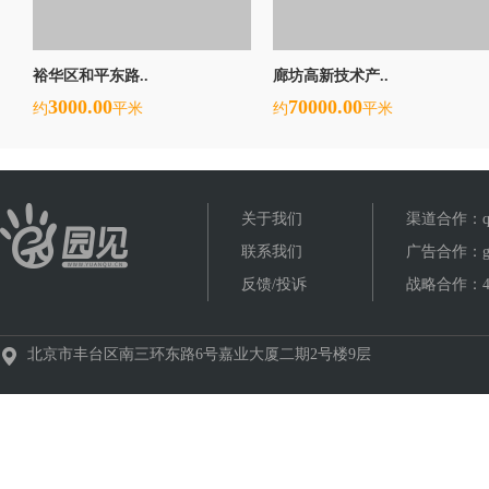
裕华区和平东路..
廊坊高新技术产..
3000.00
70000.00
约
平米
约
平米
关于我们
渠道合作：qud
联系我们
广告合作：gua
反馈/投诉
战略合作：400
北京市丰台区南三环东路6号嘉业大厦二期2号楼9层